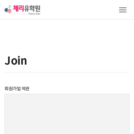
T
o
g
g
l
e
n
a
Join
v
i
g
a
t
회원가입 약관
i
o
n