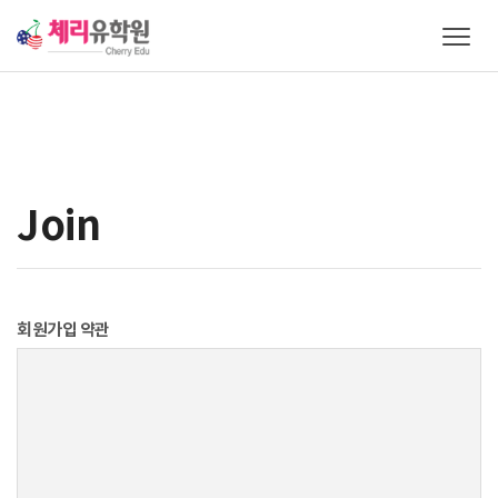
T
o
g
g
l
e
n
a
Join
v
i
g
a
t
회원가입 약관
i
o
n