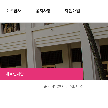
이주답사
공지사항
회원가입
답사프로그램
공지사항
이주정착 프로그램
갤러리
비자안내
대표 인사말
체리유학원
대표 인사말