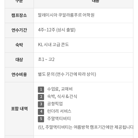
구분
내용
캠프장소
말레이시아 쿠알라룸푸르 어학원
연수기간
4주~12주 (상시 출발)
숙박
KL 시내 고급 콘도
대상
초1 ~ 고2
연수비용
별도 문의 (연수 기간에 따라 상이)
수업료, 교재비
1
숙박, 식사 & 간식
2
공항픽업
3
포함 내역
런더리 서비스
4
주말액티비티
5
(단, 주말액티비티는 여름방학 캠프기간에만 제공됩니다.)