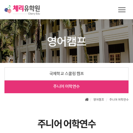
T
o
g
g
l
영어캠프
e
n
a
v
i
g
국제학교 스쿨링 캠프
a
t
주니어 어학연수
i
o
영어캠프
주니어 어학연수
n
주니어 어학연수