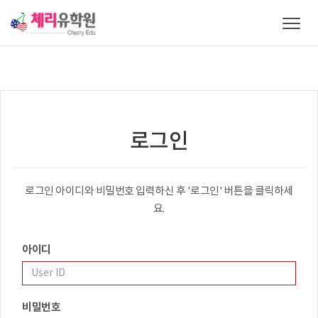
T
o
g
g
l
e
n
a
로그인
v
i
g
a
로그인 아이디와 비밀번호 입력하신 후 '로그인' 버튼을 클릭하세
t
요.
i
o
n
아이디
비밀번호