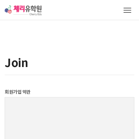
T
o
g
g
l
e
n
a
Join
v
i
g
a
t
회원가입 약관
i
o
n