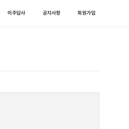
이주답사
공지사항
회원가입
답사프로그램
공지사항
이주정착 프로그램
갤러리
비자안내